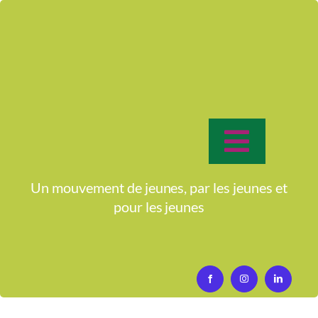
Passer
au
contenu
Toggle
Navigat
Accueil
Un mouvement de jeunes, par les jeunes et
pour
les jeunes
Qui sommes-nous?
Activités