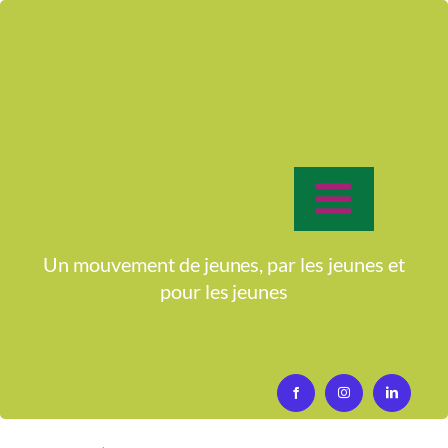
Passer
au
contenu
Toggle
Navigat
Accueil
Un mouvement de jeunes, par les jeunes et
pour
les jeunes
Qui sommes-nous?
Activités