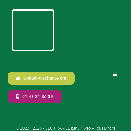
Toggle
contact@jecfrance.org
Navigati
Notre 
01 43 31 36 39
Co
Mentio
© 2023 - 2026 •
JEC-FRANCE
par
JR-web
• Tous Droits