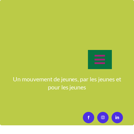
Passer
au
contenu
Toggle
Navigat
Accueil
Un mouvement de jeunes, par les jeunes et
pour
les jeunes
Qui sommes-nous?
Activités