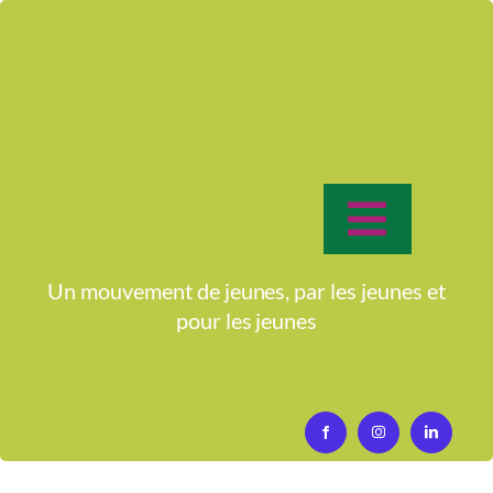
Passer
au
contenu
Toggle
Navigat
Accueil
Un mouvement de jeunes, par les jeunes et
pour
les jeunes
Qui sommes-nous?
Activités