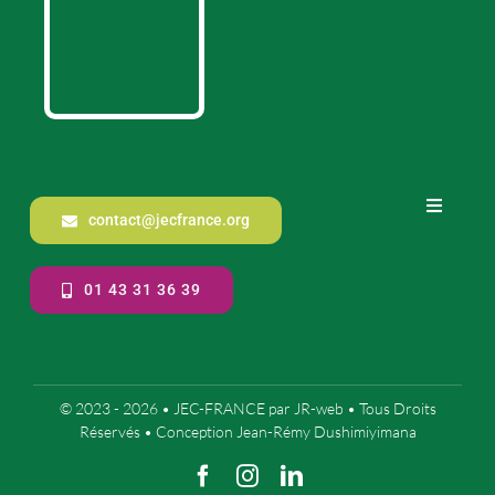
Toggle
contact@jecfrance.org
Navigati
Notre 
01 43 31 36 39
Co
Mentio
© 2023 - 2026 •
JEC-FRANCE
par
JR-web
• Tous Droits
Réservés • Conception
Jean-Rémy Dushimiyimana
Nos or