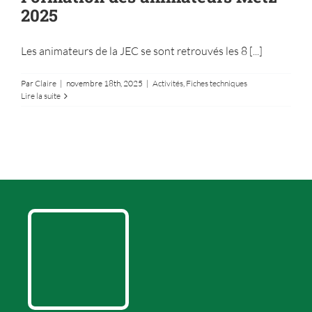
2025
Les animateurs de la JEC se sont retrouvés les 8 [...]
Par
Claire
|
novembre 18th, 2025
|
Activités
,
Fiches techniques
Lire la suite