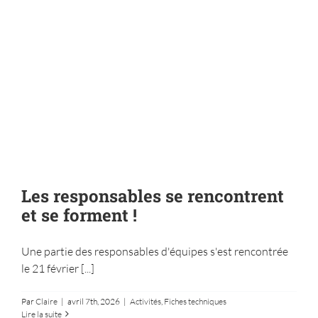
Les responsables se rencontrent
et se forment !
Une partie des responsables d'équipes s'est rencontrée
Formation des animateurs Metz 2025
le 21 février [...]
Activités
Fiches techniques
Par
Claire
|
avril 7th, 2026
|
Activités
,
Fiches techniques
Lire la suite