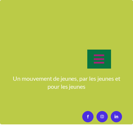
Passer
au
contenu
Toggle
Un jeu pour découvrir l’utilisation des
Navigat
Accueil
Un mouvement de jeunes, par les jeunes et
Compétences Psycho-sociales
pour
les jeunes
Activités
Fiches techniques
Qui sommes-nous?
Activités