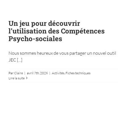
Un jeu pour découvrir
l’utilisation des Compétences
Psycho-sociales
Nous sommes heureux de vous partager un nouvel outil
Les responsables se rencontrent et se
JEC [...]
forment !
Activités
Fiches techniques
Par
Claire
|
avril 7th, 2026
|
Activités
,
Fiches techniques
Lire la suite