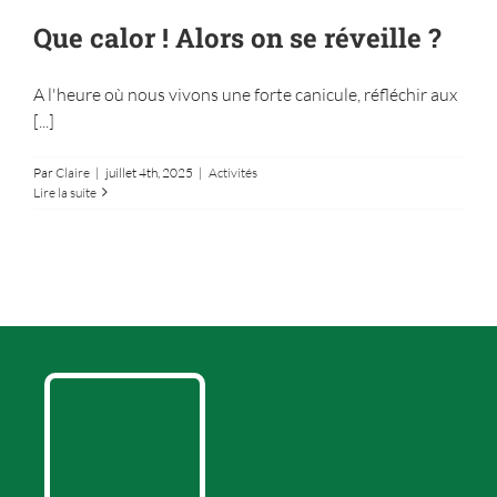
Que calor ! Alors on se réveille ?
A l'heure où nous vivons une forte canicule, réfléchir aux
[...]
Par
Claire
|
juillet 4th, 2025
|
Activités
Lire la suite