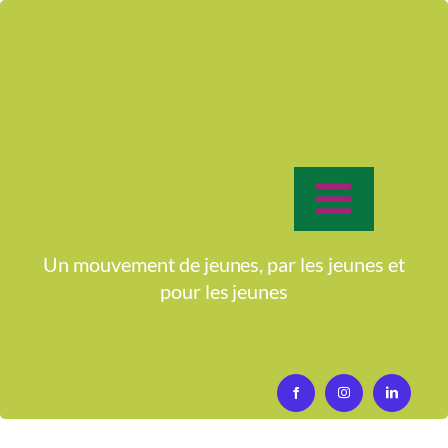
Passer
au
contenu
Toggle
Navigat
Accueil
Un mouvement de jeunes, par les jeunes et
Que calor ! Alors on se réveille ?
pour
les jeunes
Activités
Qui sommes-nous?
Activités