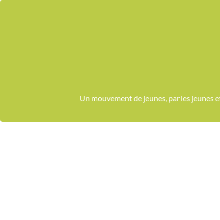
Passer
au
contenu
Un mouvement de jeunes, par les jeunes 