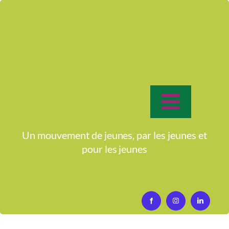
Passer
au
contenu
Toggle
Navigat
Accueil
Un mouvement de jeunes, par les jeunes et
pour
les jeunes
Assemblée Générale
Qui sommes-nous?
Activités