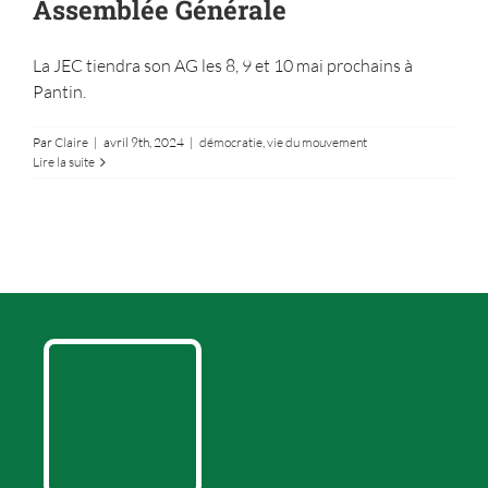
Assemblée Générale
La JEC tiendra son AG les 8, 9 et 10 mai prochains à
Pantin.
Par
Claire
|
avril 9th, 2024
|
démocratie
,
vie du mouvement
Lire la suite