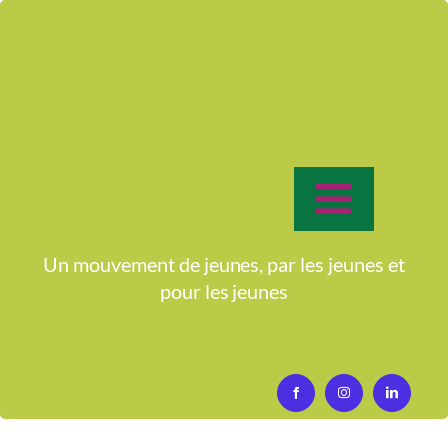
Passer
au
contenu
Toggle
Navigat
Accueil
Un mouvement de jeunes, par les jeunes et
pour
les jeunes
Qui sommes-nous?
Activités