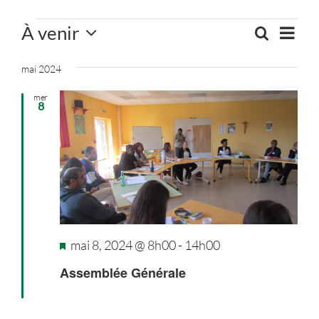
Boîte à outils
Évènements
Navi
À venir
Recherch
Recherc
Liste
de
Sélectionnez
Contact
et
vues
une
mai 2024
navigati
Évèn
date.
mer
de
8
vues
Évèneme
Mis
mai 8, 2024 @ 8h00
-
14h00
en
Assemblée Générale
avant