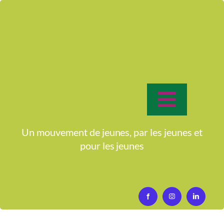
Passer
au
contenu
Toggle
Navigat
Accueil
Un mouvement de jeunes, par les jeunes et
pour
les jeunes
Qui sommes-nous?
Activités