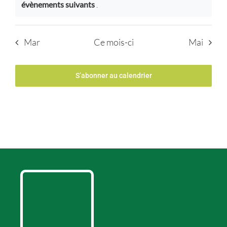
Notice
évènements suivants
.
Mar
Ce mois-ci
Mai
S’abonner au calendrier