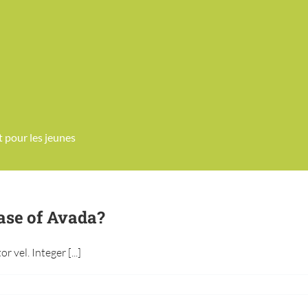
et
pour
les jeunes
ase of Avada?
 vel. Integer [...]