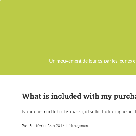
Passer
au
contenu
Un mouvement de jeunes, par les jeunes 
What is included with my purch
Nunc euismod lobortis massa, id sollicitudin augue auctor
Par
JR
|
février 28th, 2016
|
Management