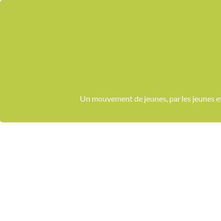
Passer
au
contenu
Un mouvement de jeunes, par les jeunes 