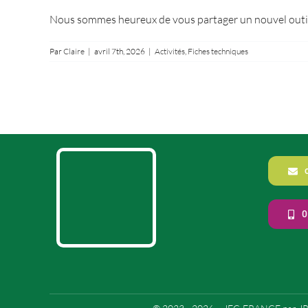
Nous sommes heureux de vous partager un nouvel outil 
Par
Claire
|
avril 7th, 2026
|
Activités
,
Fiches techniques
0